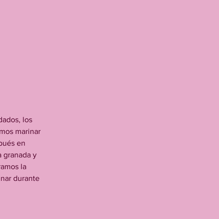
ados, los 
amos marinar 
pués en 
a granada y 
ramos la 
nar durante 